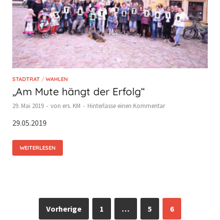
STADTRAT
/
WAHLEN
„Am Mute hängt der Erfolg“
29. Mai 2019
-
von
ers. KM
-
Hinterlasse einen Kommentar
29.05.2019
WEITERLESEN
Vorherige
1
…
5
6