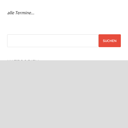
alle Termine...
SUCHEN
KATEGORIEN
Abfallentsorgung
(3)
Allgemein
(58)
BUND
(2)
Bürgerinitiative
(32)
Erfolge
(8)
Freistaat
(2)