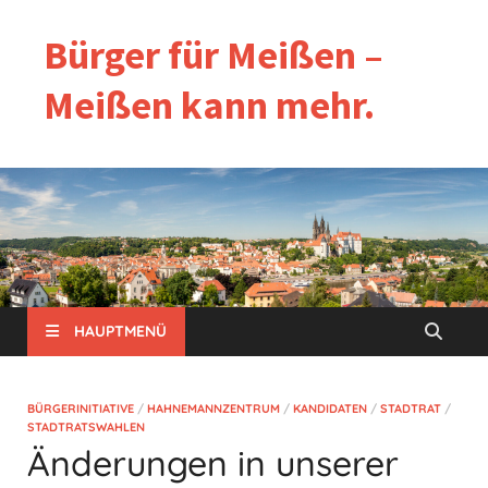
Bürger für Meißen –
Meißen kann mehr.
HAUPTMENÜ
BÜRGERINITIATIVE
/
HAHNEMANNZENTRUM
/
KANDIDATEN
/
STADTRAT
/
STADTRATSWAHLEN
Änderungen in unserer