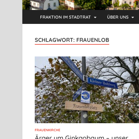
FRAKTION IM STADTRAT
ÜBER UNS
SCHLAGWORT:
FRAUENLOB
FRAUENKIRCHE
Ärger um Ginkgobaum – unser