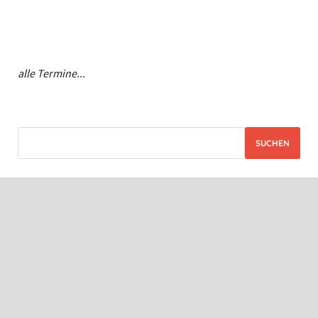
alle Termine...
SUCHEN
KATEGORIEN
Abfallentsorgung
(3)
Allgemein
(58)
BUND
(2)
Bürgerinitiative
(32)