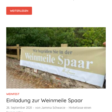
WEITERLESEN
WEINFEST
Einladung zur Weinmeile Spaar
26. September 2020
-
von
Jamma Schwarze
-
Hinterlasse einen