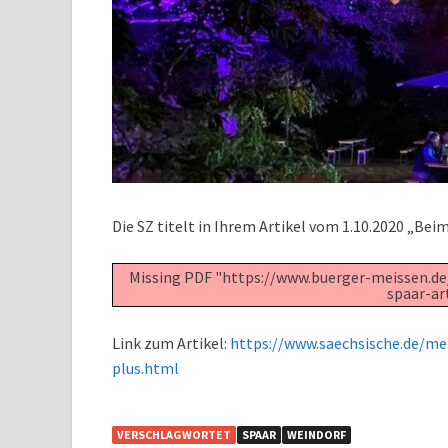
Die SZ titelt in Ihrem Artikel vom 1.10.2020 „Bei
Missing PDF "https://www.buerger-meissen.d
spaar-ar
Link zum Artikel:
https://www.saechsische.de/me
plus.html
VERSCHLAGWORTET
SPAAR
WEINDORF