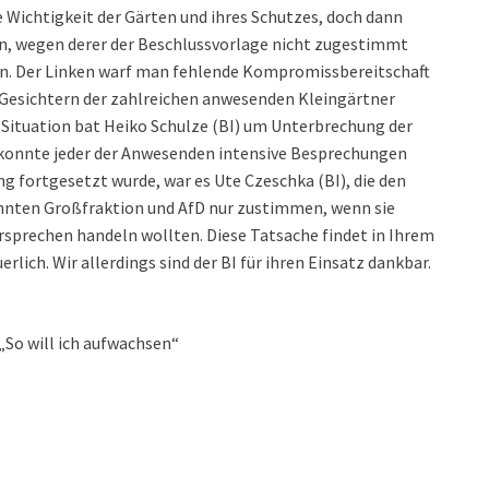
Wichtigkeit der Gärten und ihres Schutzes, doch dann
, wegen derer der Beschlussvorlage nicht zugestimmt
en. Der Linken warf man fehlende Kompromissbereitschaft
n Gesichtern der zahlreichen anwesenden Kleingärtner
r Situation bat Heiko Schulze (BI) um Unterbrechung der
 konnte jeder der Anwesenden intensive Besprechungen
ng fortgesetzt wurde, war es Ute Czeschka (BI), die den
nten Großfraktion und AfD nur zustimmen, wenn sie
ersprechen handeln wollten. Diese Tatsache findet in Ihrem
rlich. Wir allerdings sind der BI für ihren Einsatz dankbar.
„So will ich aufwachsen“