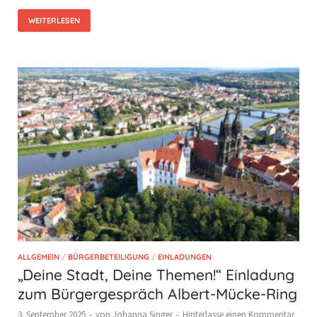
WEITERLESEN
ALLGEMEIN
/
BÜRGERBETEILIGUNG
/
EINLADUNGEN
„Deine Stadt, Deine Themen!“ Einladung
zum Bürgergespräch Albert-Mücke-Ring
3. September 2025
-
von
Johanna Singer
-
Hinterlasse einen Kommentar