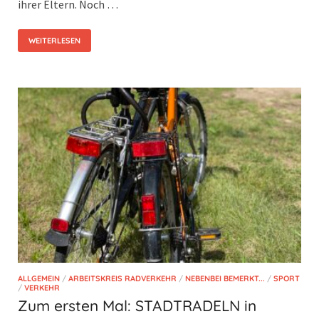
ihrer Eltern. Noch …
WEITERLESEN
ALLGEMEIN
/
ARBEITSKREIS RADVERKEHR
/
NEBENBEI BEMERKT...
/
SPORT
/
VERKEHR
Zum ersten Mal: STADTRADELN in