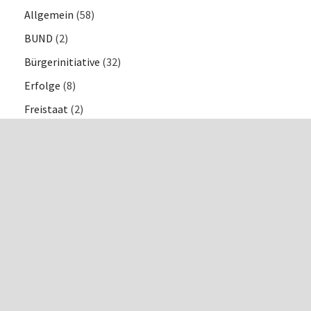
Allgemein
(58)
BUND
(2)
Bürgerinitiative
(32)
Erfolge
(8)
Freistaat
(2)
GeDENKEN
(8)
Gesundheit, Soziales
(3)
Informationen & Bekanntmachungen
(36)
KUNST
(21)
Meißen
(38)
nebenbei bemerkt…
(8)
Orte
(1)
Presse
(10)